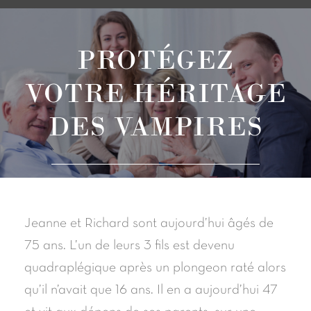
PROTÉGEZ
VOTRE HÉRITAGE
DES VAMPIRES
Jeanne et Richard sont aujourd’hui âgés de
75 ans. L’un de leurs 3 fils est devenu
quadraplégique après un plongeon raté alors
qu’il n’avait que 16 ans. Il en a aujourd’hui 47