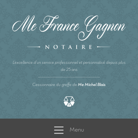
L’excellence d’un service professionnel et personnalisé depuis plus
de 25 ans
Cessionnaire du greffe de
Me Michel Blais
Menu