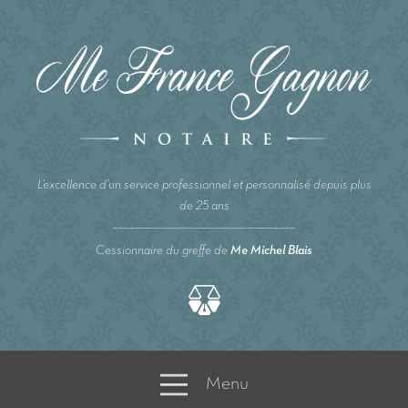
L’excellence d’un service professionnel et personnalisé depuis plus
de 25 ans
Cessionnaire du greffe de
Me Michel Blais
Menu