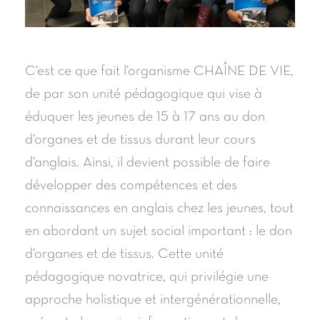
C’est ce que fait l’organisme CHAÎNE DE VIE,
de par son unité pédagogique qui vise à
éduquer les jeunes de 15 à 17 ans au don
d’organes et de tissus durant leur cours
d’anglais. Ainsi, il devient possible de faire
développer des compétences et des
connaissances en anglais chez les jeunes, tout
en abordant un sujet social important : le don
d’organes et de tissus. Cette unité
pédagogique novatrice, qui privilégie une
approche holistique et intergénérationnelle,